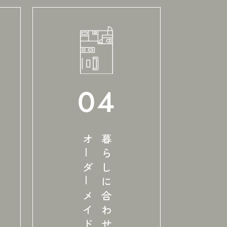
04
オ
ー
ダ
ー