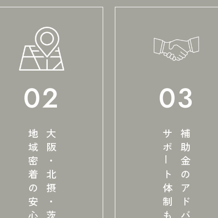
02
03
地域密着の安心感
サポ
補助金のアドバイスや
ー
ト体制も充実