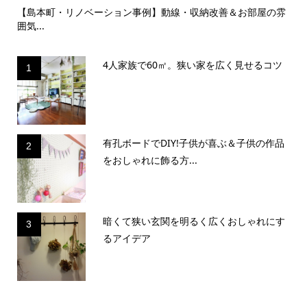
よ
【島本町・リノベーション事例】動線・収納改善＆お部屋の雰
【
囲気...
ンテ.
4人家族で60㎡。狭い家を広く見せるコツ
1
有孔ボードでDIY!子供が喜ぶ＆子供の作品
2
をおしゃれに飾る方...
暗くて狭い玄関を明るく広くおしゃれにす
3
るアイデア