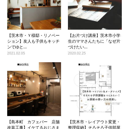
【茨木市・Ｙ様邸・リノベー
【お片づけ講座】茨木市小学
ション】友人も子供もキッチ
生のママさんたちに「なぜ片
ンでゆと...
づけたい...
2021.02.05
2020.02.25
■works
■works
【島本町 カフェバー 店舗
【茨木市・レイアウト変更・
改装工事】イケてるおじさま
整理収納】そろそろ子供部屋