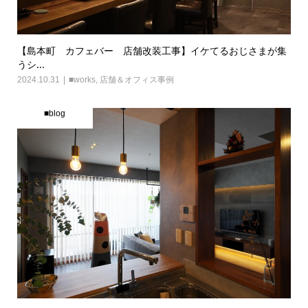
【島本町 カフェバー 店舗改装工事】イケてるおじさまが集
うシ...
2024.10.31
■works
,
店舗＆オフィス事例
■blog