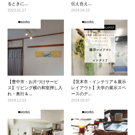
るときに...
伝え合え...
2023.01.27
2024.04.22
■works
■works
【豊中市・お片づけサービ
【茨木市・インテリア＆展示
ス】リビング横の和室押し入
レイアウト】大学の展示スペ
れ・奥行＆...
ースのデ...
2019.12.03
2024.05.07
■works
■works