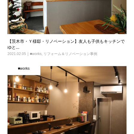
【茨木市・Ｙ様邸・リノベーション】友人も子供もキッチンで
ゆと...
2021.02.05
■works
,
リフォーム＆リノベーション事例
■works