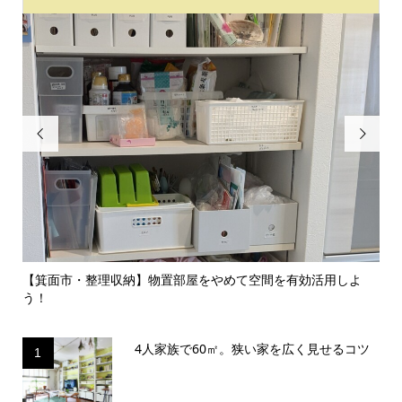


のイ
【箕面市・整理収納】物置部屋をやめて空間を有効活用しよ
【
う！
囲気.
4人家族で60㎡。狭い家を広く見せるコツ
1