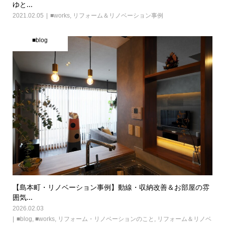
ゆと...
2021.02.05
■works
,
リフォーム＆リノベーション事例
■blog
【島本町・リノベーション事例】動線・収納改善＆お部屋の雰
囲気...
2026.02.03
■blog
,
■works
,
リフォーム・リノベーションのこと
,
リフォーム＆リノベ