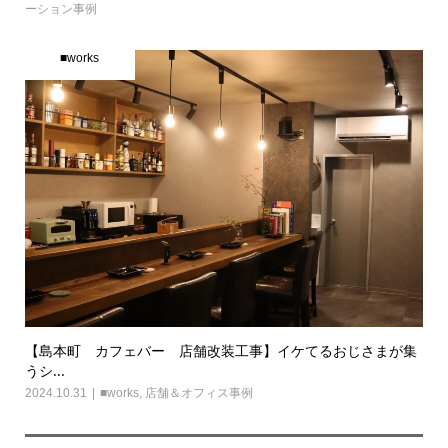
ーション事例
■works
【島本町 カフェバー 店舗改装工事】イケてるおじさまが集
うシ...
2024.10.31
■works
,
店舗＆オフィス事例