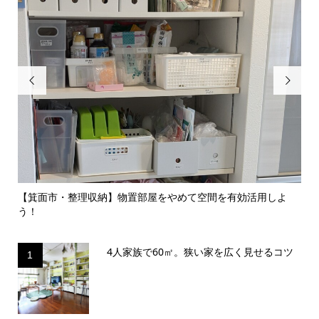


のイ
【箕面市・整理収納】物置部屋をやめて空間を有効活用しよ
【
う！
囲気.
4人家族で60㎡。狭い家を広く見せるコツ
1