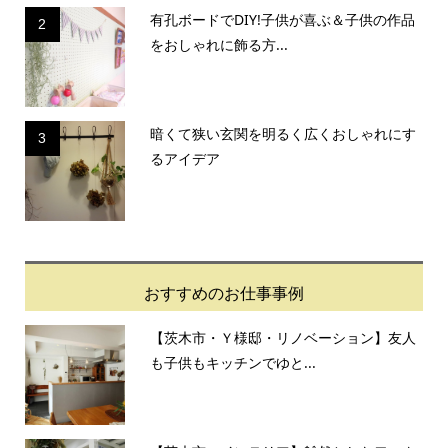
有孔ボードでDIY!子供が喜ぶ＆子供の作品
2
をおしゃれに飾る方...
暗くて狭い玄関を明るく広くおしゃれにす
3
るアイデア
おすすめのお仕事事例
【茨木市・Ｙ様邸・リノベーション】友人
も子供もキッチンでゆと...