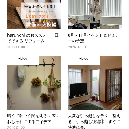
harunohi のおススメ 一日
8月～11月イベント＆セミナ
でできる リフォーム
ーの予定
2023.06.08
2026.07.10
■blog
■blog
暗くて狭い玄関を明るく広く
大変な引っ越しをラクに整え
おしゃれにするアイデア
る 引っ越し後編① すぐに
快適に楽...
2019.01.22