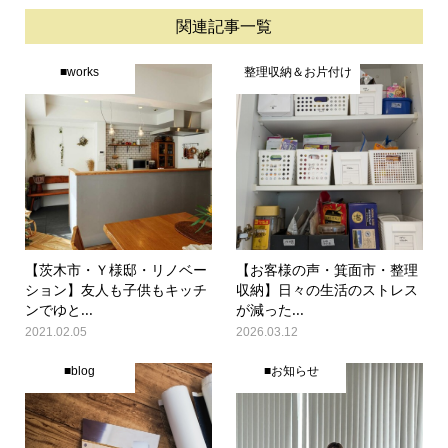
関連記事一覧
■works
整理収納＆お片付け
【茨木市・Ｙ様邸・リノベー
【お客様の声・箕面市・整理
ション】友人も子供もキッチ
収納】日々の生活のストレス
ンでゆと...
が減った...
2021.02.05
2026.03.12
■blog
■お知らせ