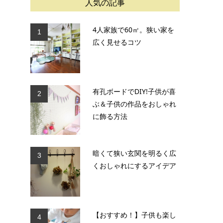
人気の記事
4人家族で60㎡。狭い家を
1
広く見せるコツ
有孔ボードでDIY!子供が喜
2
ぶ＆子供の作品をおしゃれ
に飾る方法
暗くて狭い玄関を明るく広
3
くおしゃれにするアイデア
【おすすめ！】子供も楽し
4