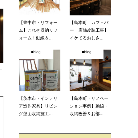
【豊中市・リフォー
【島本町 カフェバ
ム】これぞ収納リフ
ー 店舗改装工事】
ォーム！動線＆...
イケてるおじさ...
■blog
■blog
・
【茨木市・インテリ
【島本町・リノベー
ア造作家具】リビン
ション事例】動線・
グ壁面収納施工...
収納改善＆お部...