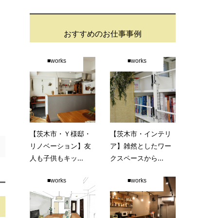
おすすめのお仕事事例
■works
■works
【茨木市・Ｙ様邸・
【茨木市・インテリ
リノベーション】友
ア】雑然としたワー
人も子供もキッ...
クスペースから...
■works
■works