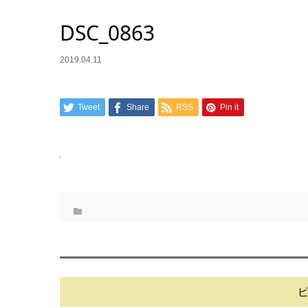
DSC_0863
2019.04.11
Tweet
Share
RSS
Pin it