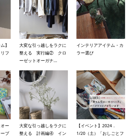
ーム】
大変な引っ越しをラクに
インテリアアイテム・カ
るリフ
整える 実行編② クロ
ラー選び
ーゼットオーガナ...
とオー
大変な引っ越しをラクに
【イベント】2024．
テーブ
整える 計画編④ イン
1/20（土）「おしごとフ