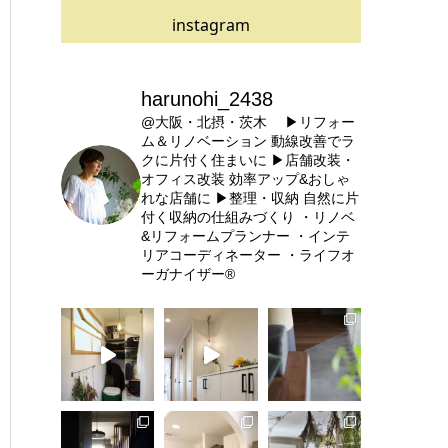
instagram
harunohi_2438
@大阪・北摂・茨木
▶リフォー
ム＆リノベーション
動線改善でラ
クに片付く住まいに
▶店舗改装・
オフィス改装
効率アップ&おしゃ
れな店舗に
▶整理・収納
自然に片
付く収納の仕組みづくり
・リノベ
&リフォームプランナー
・インテ
リアコーディネーター
・ライフオ
ーガナイザー®