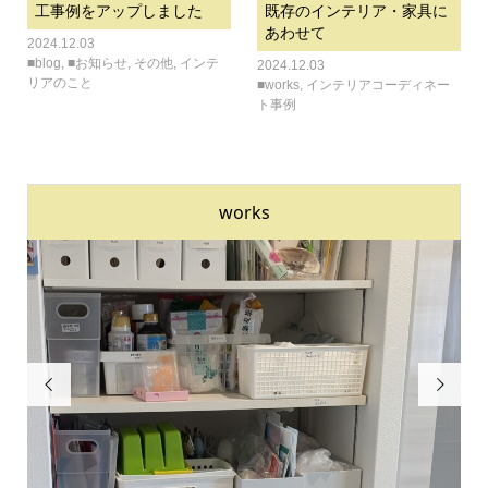
工事例をアップしました
既存のインテリア・家具に
あわせて
2024.12.03
■blog
,
■お知らせ
,
その他
,
インテ
2024.12.03
リアのこと
■works
,
インテリアコーディネー
ト事例
works

