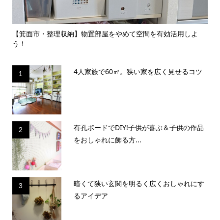
のイ
【箕面市・整理収納】物置部屋をやめて空間を有効活用しよ
【
う！
囲気.
4人家族で60㎡。狭い家を広く見せるコツ
1
有孔ボードでDIY!子供が喜ぶ＆子供の作品
2
をおしゃれに飾る方...
暗くて狭い玄関を明るく広くおしゃれにす
3
るアイデア