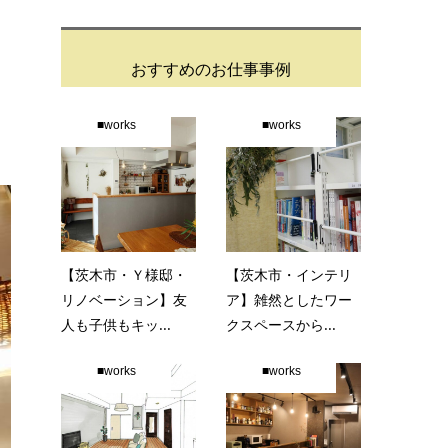
おすすめのお仕事事例
■works
■works
【茨木市・Ｙ様邸・
【茨木市・インテリ
リノベーション】友
ア】雑然としたワー
人も子供もキッ...
クスペースから...
■works
■works