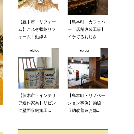
【豊中市・リフォー
【島本町 カフェバ
ム】これぞ収納リフ
ー 店舗改装工事】
ォーム！動線＆...
イケてるおじさ...
■blog
■blog
【茨木市・インテリ
【島本町・リノベー
ア造作家具】リビン
ション事例】動線・
グ壁面収納施工...
収納改善＆お部...