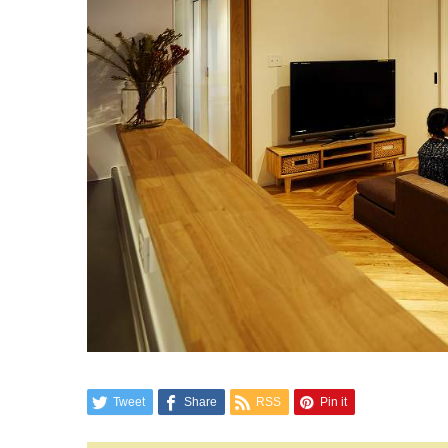
Tweet
Share
RSS
Pin it