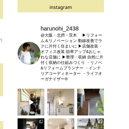
instagram
harunohi_2438
@大阪・北摂・茨木
▶リフォー
う
ム＆リノベーション
動線改善でラ
クに片付く住まいに
▶店舗改装・
オフィス改装
効率アップ&おしゃ
れな店舗に
▶整理・収納
自然に片
付く収納の仕組みづくり
・リノベ
&リフォームプランナー
・インテ
リアコーディネーター
・ライフオ
ーガナイザー®