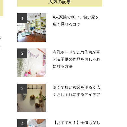
人気の記事
4人家族で60㎡。狭い家を
1
広く見せるコツ
私
食
有孔ボードでDIY!子供が喜
2
ぶ＆子供の作品をおしゃれ
に飾る方法
暗くて狭い玄関を明るく広
3
くおしゃれにするアイデア
【おすすめ！】子供も楽し
4