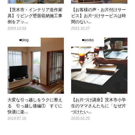
【茨木市・インテリア造作家
【お客様の声・お片付けサー
具】リビング壁面収納施工事
ビス】お片づけサービスは時
例をアッ...
間のない...
2024.12.03
2021.10.27
■blog
■works
大変な引っ越しをラクに整え
【お片づけ講座】茨木市小学
る 引っ越し後編① すぐに
生のママさんたちに「なぜ片
快適に楽...
づけたい...
2019.07.10
2020.02.25