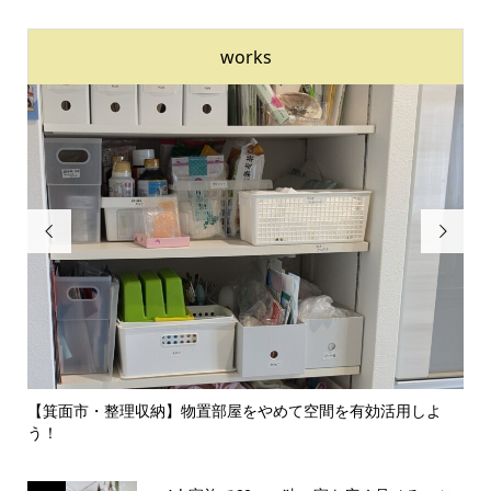
works


のイ
【箕面市・整理収納】物置部屋をやめて空間を有効活用しよ
【
う！
囲気.