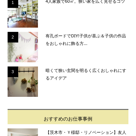
4人家族で60㎡。狭い家を広く見せるコツ
1
有孔ボードでDIY!子供が喜ぶ＆子供の作品
2
をおしゃれに飾る方...
暗くて狭い玄関を明るく広くおしゃれにす
3
るアイデア
おすすめのお仕事事例
【茨木市・Ｙ様邸・リノベーション】友人