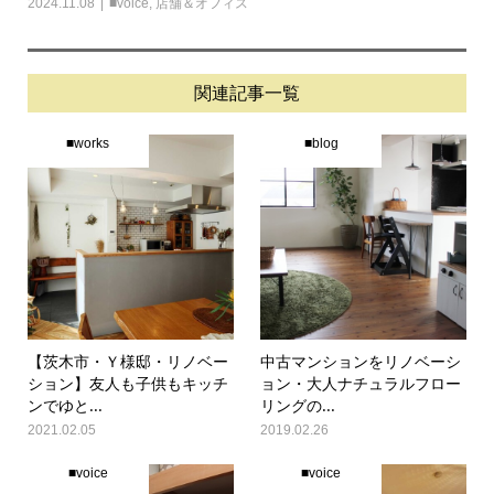
2024.11.08
■voice
,
店舗＆オフィス
関連記事一覧
■works
■blog
【茨木市・Ｙ様邸・リノベー
中古マンションをリノベーシ
ション】友人も子供もキッチ
ョン・大人ナチュラルフロー
ンでゆと...
リングの...
2021.02.05
2019.02.26
■voice
■voice