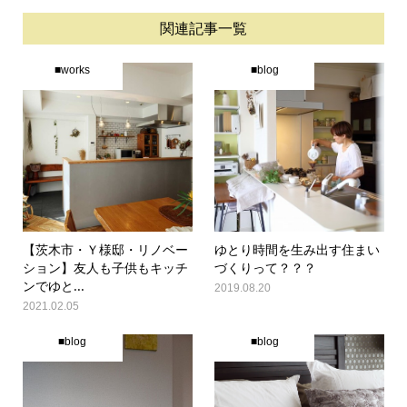
関連記事一覧
■works
■blog
【茨木市・Ｙ様邸・リノベー
ゆとり時間を生み出す住まい
ション】友人も子供もキッチ
づくりって？？？
ンでゆと...
2019.08.20
2021.02.05
■blog
■blog