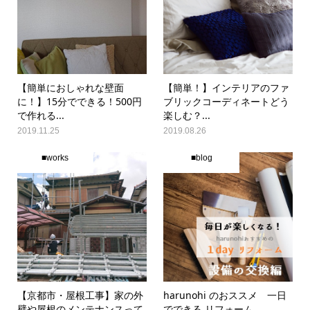
【簡単におしゃれな壁面
【簡単！】インテリアのファ
に！】15分でできる！500円
ブリックコーディネートどう
で作れる...
楽しむ？...
2019.11.25
2019.08.26
■works
■blog
【京都市・屋根工事】家の外
harunohi のおススメ 一日
壁や屋根のメンテナンスって
でできる リフォーム