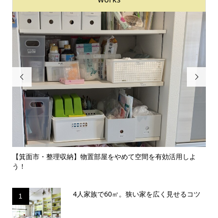


のイ
【箕面市・整理収納】物置部屋をやめて空間を有効活用しよ
【
う！
囲気.
4人家族で60㎡。狭い家を広く見せるコツ
1