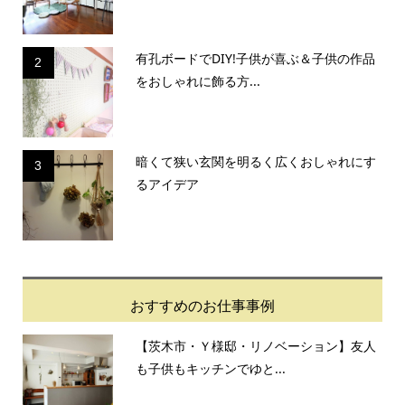
有孔ボードでDIY!子供が喜ぶ＆子供の作品
2
をおしゃれに飾る方...
暗くて狭い玄関を明るく広くおしゃれにす
3
るアイデア
おすすめのお仕事事例
【茨木市・Ｙ様邸・リノベーション】友人
も子供もキッチンでゆと...