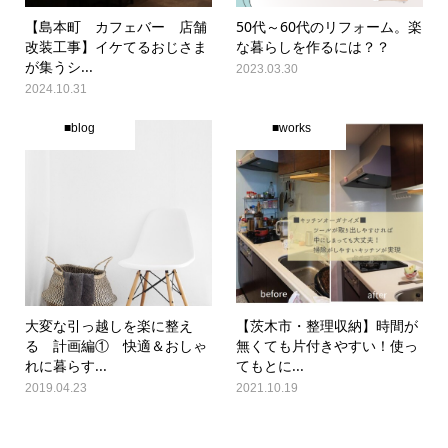
【島本町 カフェバー 店舗
50代～60代のリフォーム。楽
改装工事】イケてるおじさま
な暮らしを作るには？？
が集うシ...
2023.03.30
2024.10.31
■blog
■works
大変な引っ越しを楽に整え
【茨木市・整理収納】時間が
る 計画編① 快適＆おしゃ
無くても片付きやすい！使っ
れに暮らす...
てもとに...
2019.04.23
2021.10.19