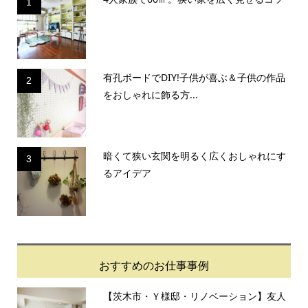
1
有孔ボードでDIY!子供が喜ぶ＆子供の作品
2
をおしゃれに飾る方...
暗くて狭い玄関を明るく広くおしゃれにす
3
るアイデア
おすすめのお仕事事例
【茨木市・Ｙ様邸・リノベーション】友人