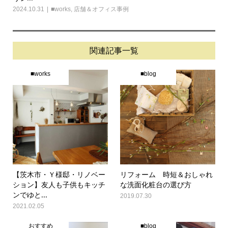
2024.10.31
■works
,
店舗＆オフィス事例
関連記事一覧
■works
■blog
【茨木市・Ｙ様邸・リノベー
リフォーム 時短＆おしゃれ
ション】友人も子供もキッチ
な洗面化粧台の選び方
ンでゆと...
2019.07.30
2021.02.05
おすすめ
■blog