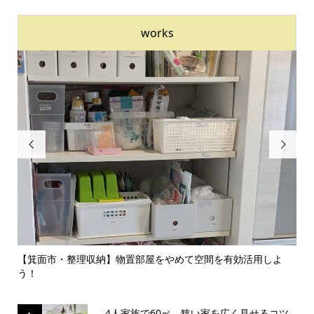
works


【箕面市・整理収納】物置部屋をやめて空間を有効活用しよ
【島本
う！
囲気...
4人家族で60㎡。狭い家を広く見せるコツ