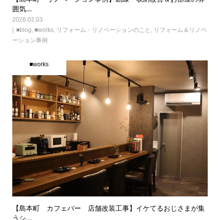
囲気...
2026.02.03
■blog
,
■works
,
リフォーム・リノベーションのこと
,
リフォーム＆リノベ
ーション事例
■works
【島本町 カフェバー 店舗改装工事】イケてるおじさまが集
うシ...