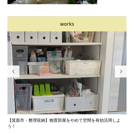
works


のイ
【箕面市・整理収納】物置部屋をやめて空間を有効活用しよ
【
う！
囲気.