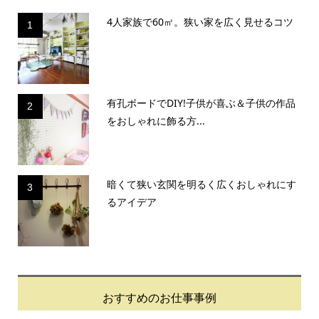
4人家族で60㎡。狭い家を広く見せるコツ
1
有孔ボードでDIY!子供が喜ぶ＆子供の作品
2
をおしゃれに飾る方...
暗くて狭い玄関を明るく広くおしゃれにす
3
るアイデア
おすすめのお仕事事例