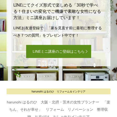
LINEにてクイズ形式で楽しめる「30秒で学べ
る！住まいの変化でご機嫌で素敵な女性になる
方法」ミニ講座お届けしています！
LINEお友達登録で 「家を見直す前に最初に整理する
べき７つの質問」をプレゼント中です！
LINEミニ講座のご登録はこちら
harunohi はるのひ リフォーム＆インテリア
harunohi はるのひ 大阪・北摂・茨木の女性プランナー 「楽
ちん、それが幸せ」 リフォーム リノベーション 整理収
納 お片づけ おしゃれなインテリア