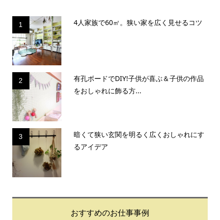
4人家族で60㎡。狭い家を広く見せるコツ
1
有孔ボードでDIY!子供が喜ぶ＆子供の作品
2
をおしゃれに飾る方...
暗くて狭い玄関を明るく広くおしゃれにす
3
るアイデア
おすすめのお仕事事例