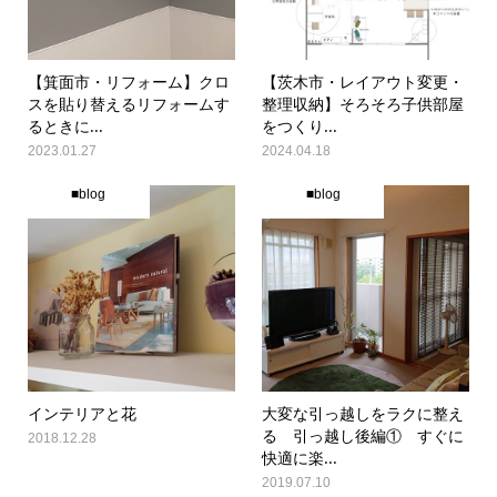
【箕面市・リフォーム】クロ
【茨木市・レイアウト変更・
スを貼り替えるリフォームす
整理収納】そろそろ子供部屋
るときに...
をつくり...
2023.01.27
2024.04.18
■blog
■blog
インテリアと花
大変な引っ越しをラクに整え
る 引っ越し後編① すぐに
2018.12.28
快適に楽...
2019.07.10