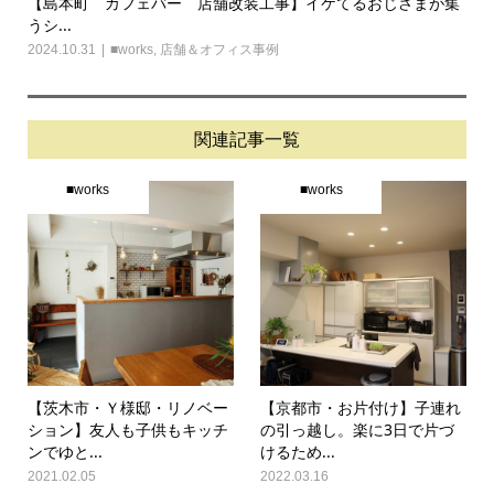
【島本町 カフェバー 店舗改装工事】イケてるおじさまが集
うシ...
2024.10.31
■works
,
店舗＆オフィス事例
関連記事一覧
■works
■works
【茨木市・Ｙ様邸・リノベー
【京都市・お片付け】子連れ
ション】友人も子供もキッチ
の引っ越し。楽に3日で片づ
ンでゆと...
けるため...
2021.02.05
2022.03.16