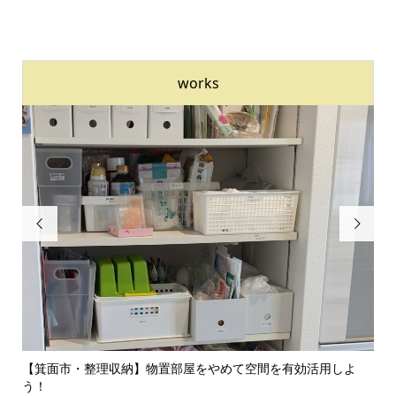
works


のイ
【箕面市・整理収納】物置部屋をやめて空間を有効活用しよ
【
う！
囲気.