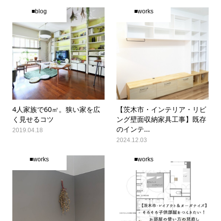
■blog
■works
4人家族で60㎡。狭い家を広
【茨木市・インテリア・リビ
く見せるコツ
ング壁面収納家具工事】既存
のインテ...
2019.04.18
2024.12.03
■works
■works