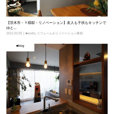
【茨木市・Ｙ様邸・リノベーション】友人も子供もキッチンで
ゆと...
2021.02.05
■works
,
リフォーム＆リノベーション事例
■blog