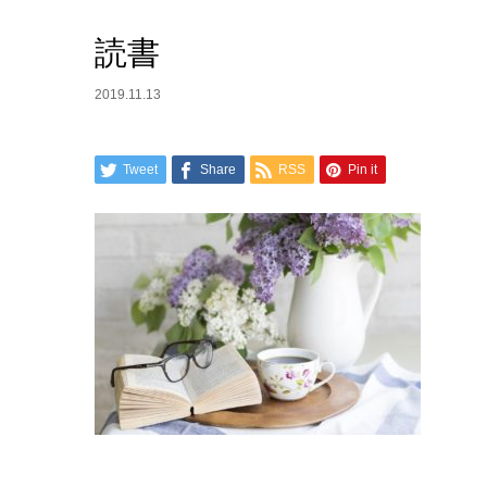
読書
2019.11.13
Tweet
Share
RSS
Pin it