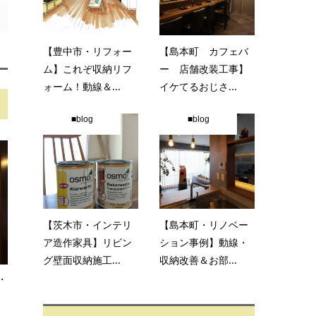
【豊中市・リフォー
【島本町 カフェバ
ム】これぞ収納リフ
ー 店舗改装工事】
ォーム！動線＆...
イケてるおじさ...
■blog
■blog
【茨木市・インテリ
【島本町・リノベー
ア造作家具】リビン
ション事例】動線・
グ壁面収納施工...
収納改善＆お部...
・