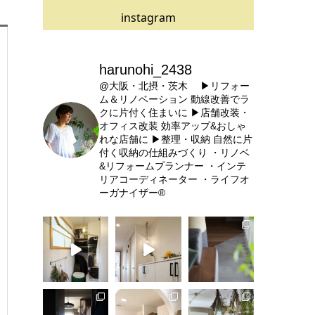
instagram
harunohi_2438
@大阪・北摂・茨木
▶リフォー
ム＆リノベーション
動線改善でラ
クに片付く住まいに
▶店舗改装・
オフィス改装
効率アップ&おしゃ
れな店舗に
▶整理・収納
自然に片
付く収納の仕組みづくり
・リノベ
&リフォームプランナー
・インテ
リアコーディネーター
・ライフオ
ーガナイザー®