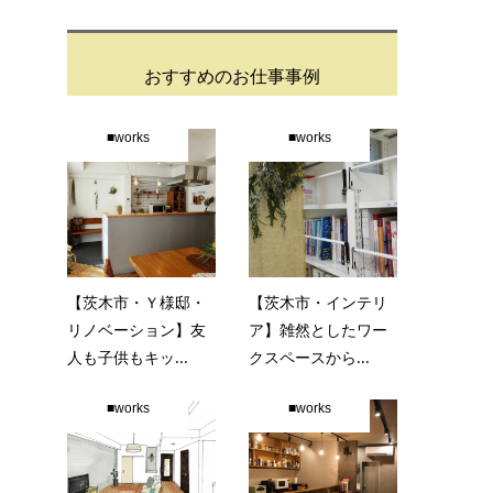
おすすめのお仕事事例
■works
■works
【茨木市・Ｙ様邸・
【茨木市・インテリ
リノベーション】友
ア】雑然としたワー
人も子供もキッ...
クスペースから...
■works
■works