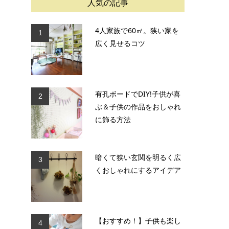
人気の記事
4人家族で60㎡。狭い家を
1
広く見せるコツ
有孔ボードでDIY!子供が喜
2
ぶ＆子供の作品をおしゃれ
に飾る方法
暗くて狭い玄関を明るく広
3
くおしゃれにするアイデア
【おすすめ！】子供も楽し
4