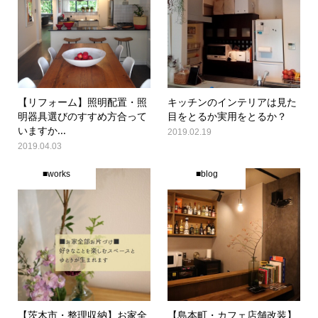
【リフォーム】照明配置・照
キッチンのインテリアは見た
明器具選びのすすめ方合って
目をとるか実用をとるか？
いますか...
2019.02.19
2019.04.03
■works
■blog
【茨木市・整理収納】お家全
【島本町・カフェ店舗改装】