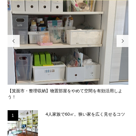


のイ
【箕面市・整理収納】物置部屋をやめて空間を有効活用しよ
【
う！
囲気.
4人家族で60㎡。狭い家を広く見せるコツ
1