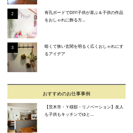
有孔ボードでDIY!子供が喜ぶ＆子供の作品
2
をおしゃれに飾る方...
暗くて狭い玄関を明るく広くおしゃれにす
3
るアイデア
おすすめのお仕事事例
【茨木市・Ｙ様邸・リノベーション】友人
も子供もキッチンでゆと...