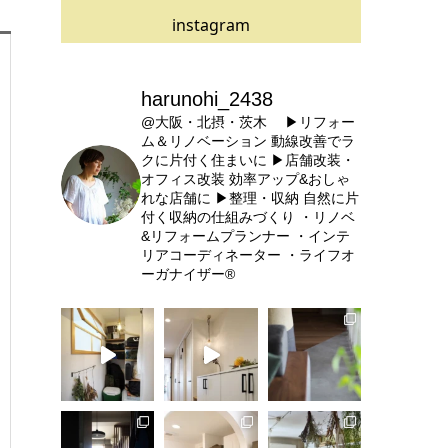
instagram
harunohi_2438
@大阪・北摂・茨木
▶リフォー
ム＆リノベーション
動線改善でラ
クに片付く住まいに
▶店舗改装・
オフィス改装
効率アップ&おしゃ
れな店舗に
▶整理・収納
自然に片
付く収納の仕組みづくり
・リノベ
&リフォームプランナー
・インテ
リアコーディネーター
・ライフオ
ーガナイザー®