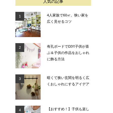
人気の記事
4人家族で60㎡。狭い家を
1
広く見せるコツ
有孔ボードでDIY!子供が喜
2
ぶ＆子供の作品をおしゃれ
に飾る方法
暗くて狭い玄関を明るく広
3
くおしゃれにするアイデア
【おすすめ！】子供も楽し
4