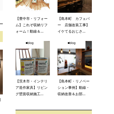
【豊中市・リフォー
【島本町 カフェバ
ム】これぞ収納リフ
ー 店舗改装工事】
ォーム！動線＆...
イケてるおじさ...
■blog
■blog
【茨木市・インテリ
【島本町・リノベー
ア造作家具】リビン
ション事例】動線・
グ壁面収納施工...
収納改善＆お部...
】