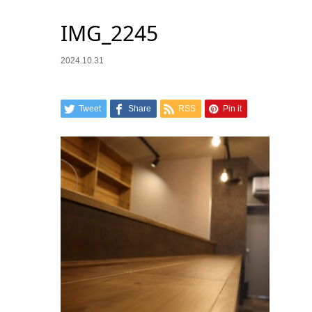
IMG_2245
2024.10.31
Tweet
Share
RSS
Pin it