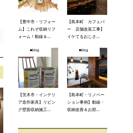
【豊中市・リフォー
【島本町 カフェバ
ム】これぞ収納リフ
ー 店舗改装工事】
ォーム！動線＆...
イケてるおじさ...
■blog
■blog
【茨木市・インテリ
【島本町・リノベー
ア造作家具】リビン
ション事例】動線・
グ壁面収納施工...
収納改善＆お部...