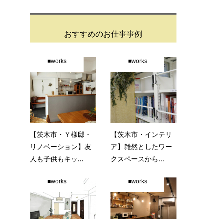
おすすめのお仕事事例
■works
■works
【茨木市・Ｙ様邸・
【茨木市・インテリ
リノベーション】友
ア】雑然としたワー
人も子供もキッ...
クスペースから...
■works
■works