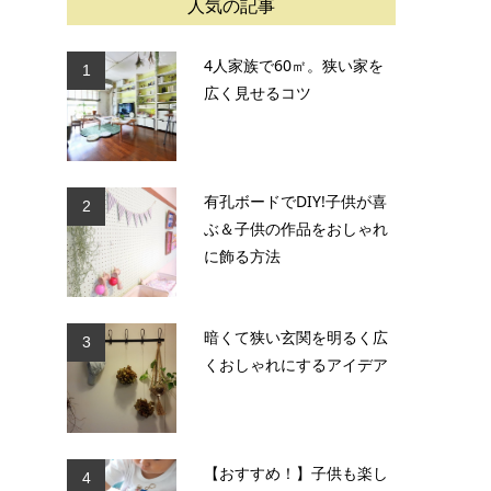
人気の記事
4人家族で60㎡。狭い家を
1
広く見せるコツ
有孔ボードでDIY!子供が喜
2
ぶ＆子供の作品をおしゃれ
に飾る方法
暗くて狭い玄関を明るく広
3
くおしゃれにするアイデア
【おすすめ！】子供も楽し
4