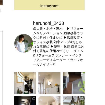
instagram
】
harunohi_2438
@大阪・北摂・茨木
▶リフォー
ム＆リノベーション
動線改善でラ
クに片付く住まいに
▶店舗改装・
オフィス改装
効率アップ&おしゃ
れな店舗に
▶整理・収納
自然に片
付く収納の仕組みづくり
・リノベ
&リフォームプランナー
・インテ
リアコーディネーター
・ライフオ
ーガナイザー®