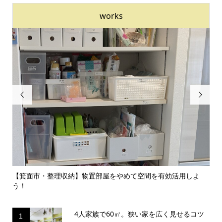
works


のイ
【箕面市・整理収納】物置部屋をやめて空間を有効活用しよ
【
う！
囲気.
4人家族で60㎡。狭い家を広く見せるコツ
1