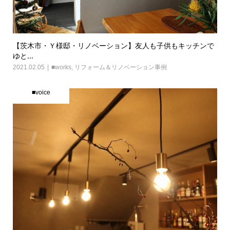
【茨木市・Ｙ様邸・リノベーション】友人も子供もキッチンで
ゆと...
2021.02.05
■works
,
リフォーム＆リノベーション事例
■voice