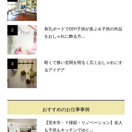
有孔ボードでDIY!子供が喜ぶ＆子供の作品
2
をおしゃれに飾る方...
暗くて狭い玄関を明るく広くおしゃれにす
3
るアイデア
おすすめのお仕事事例
【茨木市・Ｙ様邸・リノベーション】友人
も子供もキッチンでゆと...