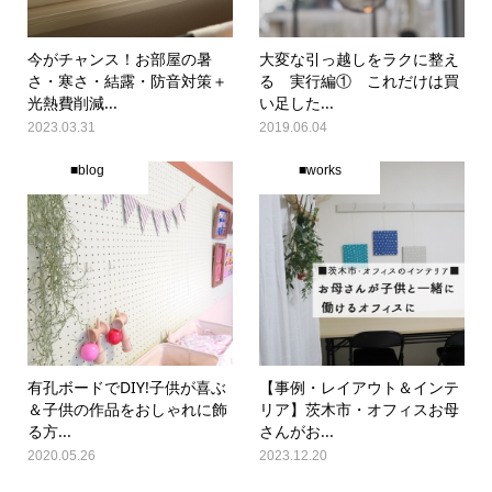
今がチャンス！お部屋の暑
大変な引っ越しをラクに整え
さ・寒さ・結露・防音対策＋
る 実行編① これだけは買
光熱費削減...
い足した...
2023.03.31
2019.06.04
■blog
■works
有孔ボードでDIY!子供が喜ぶ
【事例・レイアウト＆インテ
＆子供の作品をおしゃれに飾
リア】茨木市・オフィスお母
る方...
さんがお...
2020.05.26
2023.12.20