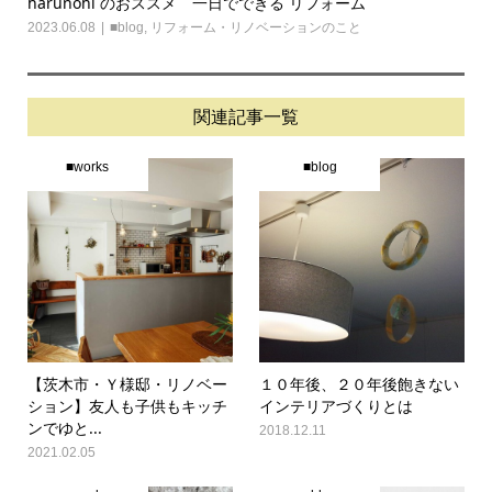
harunohi のおススメ 一日でできる リフォーム
2023.06.08
■blog
,
リフォーム・リノベーションのこと
関連記事一覧
■works
■blog
【茨木市・Ｙ様邸・リノベー
１０年後、２０年後飽きない
ション】友人も子供もキッチ
インテリアづくりとは
ンでゆと...
2018.12.11
2021.02.05