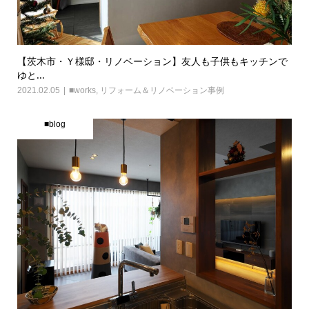
【茨木市・Ｙ様邸・リノベーション】友人も子供もキッチンで
ゆと...
2021.02.05
■works
,
リフォーム＆リノベーション事例
■blog