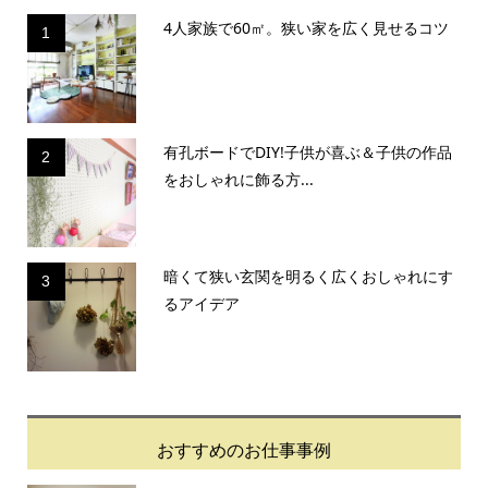
4人家族で60㎡。狭い家を広く見せるコツ
1
有孔ボードでDIY!子供が喜ぶ＆子供の作品
2
をおしゃれに飾る方...
暗くて狭い玄関を明るく広くおしゃれにす
3
るアイデア
おすすめのお仕事事例