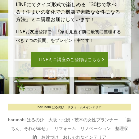
LINEにてクイズ形式で楽しめる「30秒で学べ
る！住まいの変化でご機嫌で素敵な女性になる
方法」ミニ講座お届けしています！
LINEお友達登録で 「家を見直す前に最初に整理する
べき７つの質問」をプレゼント中です！
LINEミニ講座のご登録はこちら
harunohi はるのひ リフォーム＆インテリア
harunohi はるのひ 大阪・北摂・茨木の女性プランナー 「楽
ちん、それが幸せ」 リフォーム リノベーション 整理収
納 お片づけ おしゃれなインテリア