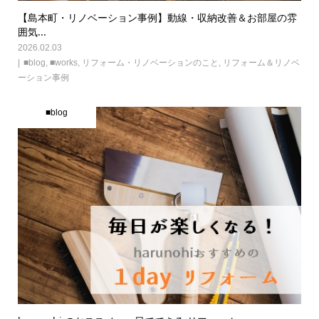
【島本町・リノベーション事例】動線・収納改善＆お部屋の雰
囲気...
2026.02.03
■blog
,
■works
,
リフォーム・リノベーションのこと
,
リフォーム＆リノベ
ーション事例
■blog