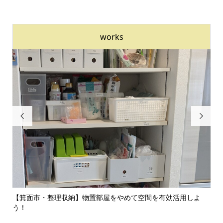
works


のイ
【箕面市・整理収納】物置部屋をやめて空間を有効活用しよ
【
う！
囲気.