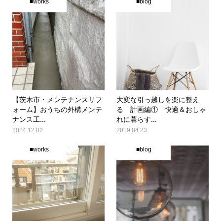
■works
■blog
【茨木市・メンテナンスリフ
大変な引っ越しを楽に整え
ォーム】おうちの外構メンテ
る 計画編① 快適＆おしゃ
ナンス工...
れに暮らす...
2024.12.02
2019.04.23
■works
■blog