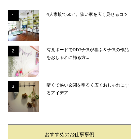
4人家族で60㎡。狭い家を広く見せるコツ
1
有孔ボードでDIY!子供が喜ぶ＆子供の作品
2
をおしゃれに飾る方...
暗くて狭い玄関を明るく広くおしゃれにす
3
るアイデア
おすすめのお仕事事例