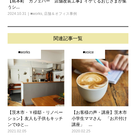
【島本町 カフェバー 店舗改装工事】イケてるおじさまが集
うシ...
2024.10.31
■works
,
店舗＆オフィス事例
関連記事一覧
■works
■voice
【茨木市・Ｙ様邸・リノベー
【お客様の声・講座】茨木市
ション】友人も子供もキッチ
小学生ママさん 「お片付け
ンでゆと...
講座」 ...
2021.02.05
2020.02.25