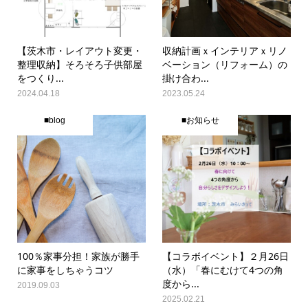
【茨木市・レイアウト変更・
収納計画ｘインテリアｘリノ
整理収納】そろそろ子供部屋
ベーション（リフォーム）の
をつくり...
掛け合わ...
2024.04.18
2023.05.24
■blog
■お知らせ
100％家事分担！家族が勝手
【コラボイベント】２月26日
に家事をしちゃうコツ
（水）「春にむけて4つの角
度から...
2019.09.03
2025.02.21