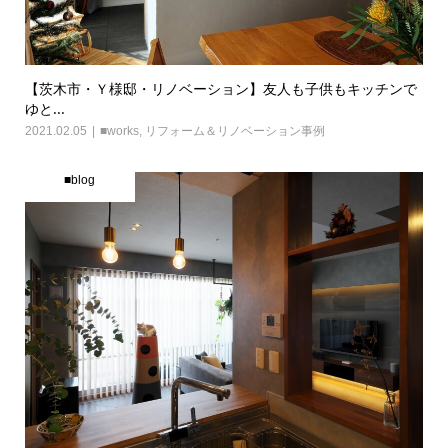
【茨木市・Ｙ様邸・リノベーション】友人も子供もキッチンで
ゆと...
2021.02.05
■works
,
リフォーム＆リノベーション事例
■blog