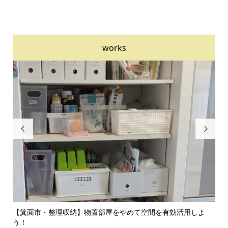
works


のイ
【箕面市・整理収納】物置部屋をやめて空間を有効活用しよ
【
う！
囲気.