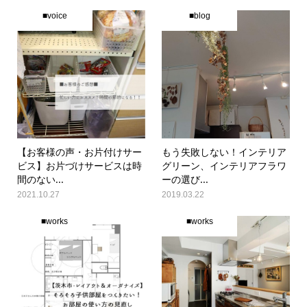
■voice
■blog
【お客様の声・お片付けサー
もう失敗しない！インテリア
ビス】お片づけサービスは時
グリーン、インテリアフラワ
間のない...
ーの選び...
2021.10.27
2019.03.22
■works
■works