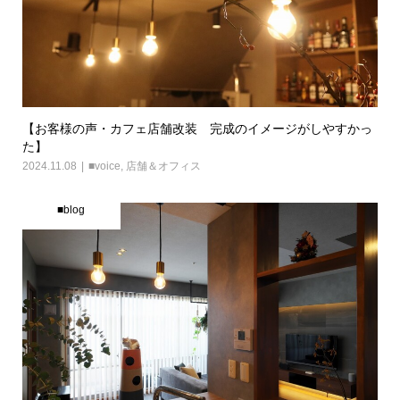
【お客様の声・カフェ店舗改装 完成のイメージがしやすかっ
た】
2024.11.08
■voice
,
店舗＆オフィス
■blog