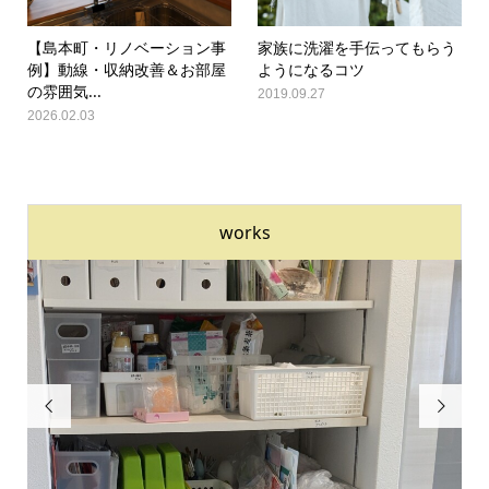
【島本町・リノベーション事
家族に洗濯を手伝ってもらう
例】動線・収納改善＆お部屋
ようになるコツ
の雰囲気...
2019.09.27
2026.02.03
works

