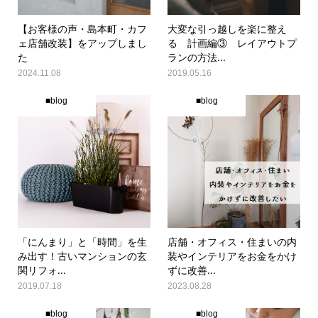
【お客様の声・島本町・カフ
大変な引っ越しを楽に整え
ェ店舗改装】をアップしまし
る 計画編③ レイアウトプ
た
ランの方法...
2024.11.08
2019.05.16
■blog
■blog
「にんまり」と「時間」を生
店舗・オフィス・住まいの内
み出す！古いマンションの玄
装やインテリアをお金をかけ
関リフォ...
ずに改善...
2019.07.18
2023.08.28
■blog
■blog