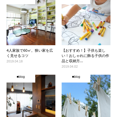
4人家族で60㎡。狭い家を広
【おすすめ！】子供も楽し
く見せるコツ
い！おしゃれに飾る子供の作
品と収納方...
2019.04.18
2019.04.02
■blog
■blog