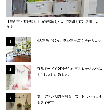
よ
【島本町・リノベーション事例】動線・収納改善＆お部屋の雰
【
囲気...
ンテ
4人家族で60㎡。狭い家を広く見せるコツ
1
有孔ボードでDIY!子供が喜ぶ＆子供の作品
2
をおしゃれに飾る方...
暗くて狭い玄関を明るく広くおしゃれにす
3
るアイデア