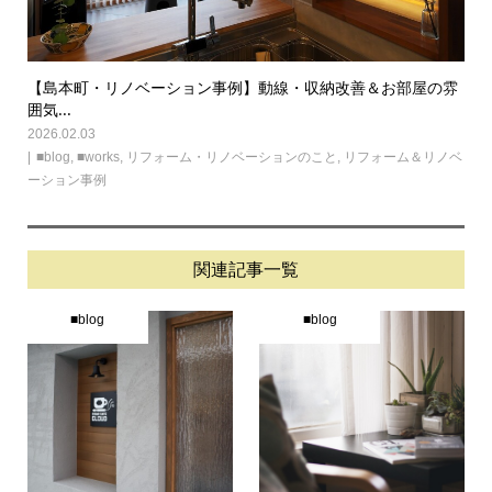
【島本町・リノベーション事例】動線・収納改善＆お部屋の雰
囲気...
2026.02.03
■blog
,
■works
,
リフォーム・リノベーションのこと
,
リフォーム＆リノベ
ーション事例
関連記事一覧
■blog
■blog