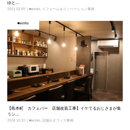
ゆと...
2021.02.05
■works
,
リフォーム＆リノベーション事例
■works
【島本町 カフェバー 店舗改装工事】イケてるおじさまが集
うシ...
2024.10.31
■works
,
店舗＆オフィス事例