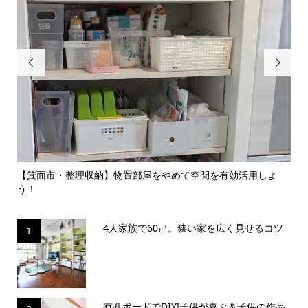


のイ
【箕面市・整理収納】物置部屋をやめて空間を有効活用しよ
【
う！
囲気.
4人家族で60㎡。狭い家を広く見せるコツ
1
有孔ボードでDIY!子供が喜ぶ＆子供の作品