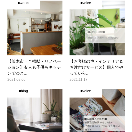
■works
■voice
【茨木市・Ｙ様邸・リノベー
【お客様の声・インテリア＆
ション】友人も子供もキッチ
お片付けサービス】個人でや
ンでゆと...
っていら...
2021.02.05
2021.11.17
■blog
■voice