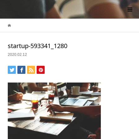
startup-593341_1280
2020.02.12