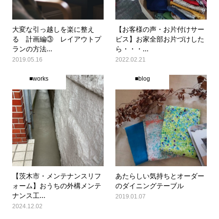
大変な引っ越しを楽に整え
【お客様の声・お片付けサー
る 計画編③ レイアウトプ
ビス】お家全部お片づけした
ランの方法...
ら・・・...
2019.05.16
2022.02.21
■works
■blog
【茨木市・メンテナンスリフ
あたらしい気持ちとオーダー
ォーム】おうちの外構メンテ
のダイニングテーブル
ナンス工...
2019.01.07
2024.12.02